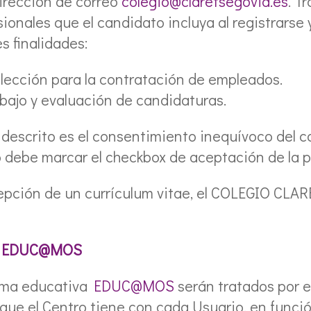
irección de correo
colegio@claretsegovia.es
. T
onales que el candidato incluya al registrarse y
s finalidades:
lección para la contratación de empleados.
abajo y evaluación de candidaturas.
o descrito es el consentimiento inequívoco del 
o debe marcar el checkbox de aceptación de la p
epción de un currículum vitae, el COLEGIO CLA
EDUC@MOS
orma educativa
EDUC@MOS
serán tratados por e
 que el Centro tiene con cada Usuario, en funció