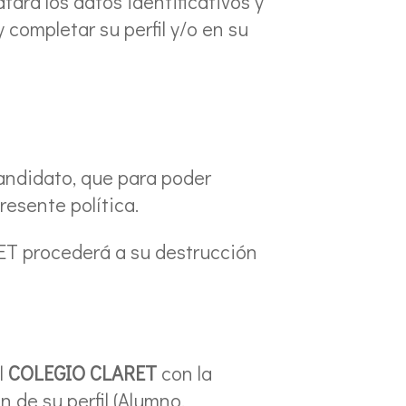
ratará los datos identificativos y
 completar su perfil y/o en su
candidato, que para poder
resente política.
RET procederá a su destrucción
l
COLEGIO CLARET
con la
n de su perfil (Alumno,