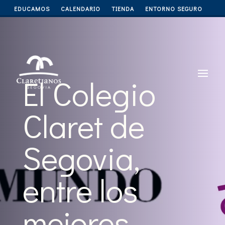
EDUCAMOS
CALENDARIO
TIENDA
ENTORNO SEGURO
El Colegio
Claret de
Segovia,
entre los
mejores