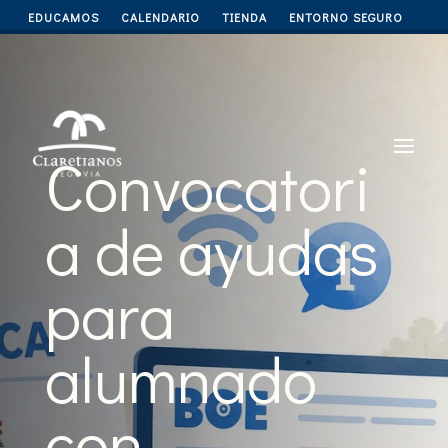
EDUCAMOS
CALENDARIO
TIENDA
ENTORNO SEGURO
Convocatori
a de ayudas
para
alumnado
con