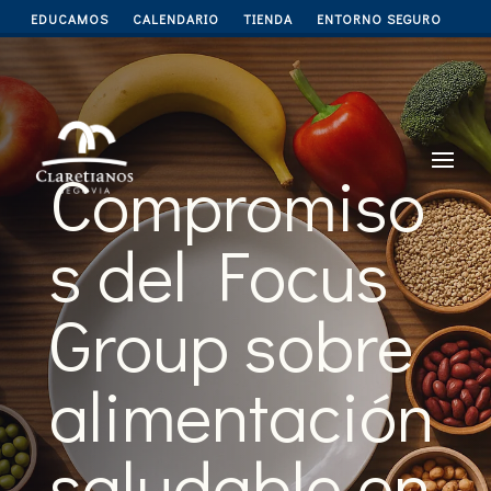
EDUCAMOS
CALENDARIO
TIENDA
ENTORNO SEGURO
Compromiso
s del Focus
Group sobre
alimentación
saludable en